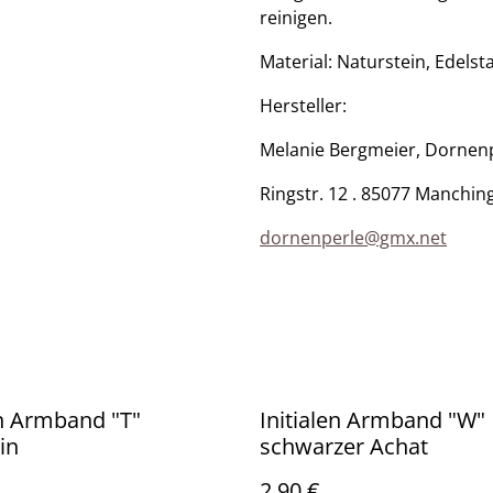
reinigen.
​Material: Naturstein, Edels
​Hersteller:
Melanie Bergmeier, Dornen
Ringstr. 12 . 85077 Manchin
dornenperle@gmx.net
en Armband "T"
Initialen Armband "W"
in
schwarzer Achat
2,90 €