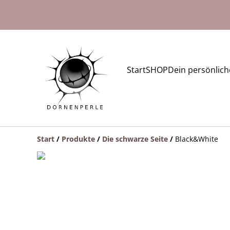
Start
SHOP
Dein persönlic
Start
/
Produkte
/
Die schwarze Seite
/
Black&White