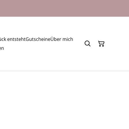
ck entsteht
Gutscheine
Über mich
en