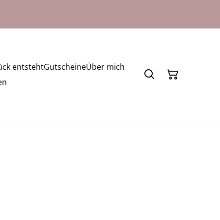
ck entsteht
Gutscheine
Über mich
en