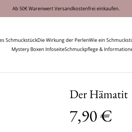
Ab 50€ Warenwert Versandkostenfrei einkaufen.
hes Schmuckstück
Die Wirkung der Perlen
Wie ein Schmuckstü
Mystery Boxen Infoseite
Schmuckpflege & Information
Der Hämatit
7,90 €