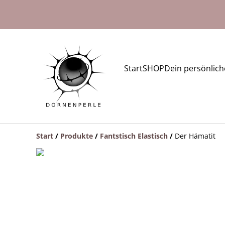
Start
SHOP
Dein persönlic
Start
/
Produkte
/
Fantstisch Elastisch
/
Der Hämatit