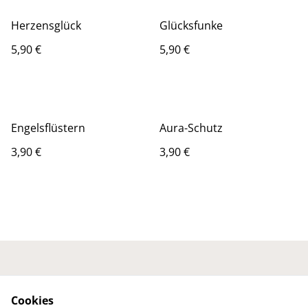
Herzensglück
Glücksfunke
5,90 €
5,90 €
Engelsflüstern
Aura-Schutz
3,90 €
3,90 €
Kontaktieren Sie uns
Rechtliche
Bestimmungen
Cookies
Datenschutzbestimm
Cookie-Richtlinie